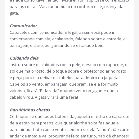
é nada confortável, então invista em um Top Case com encosto
para as costas. Vai ajudar muito no conforto e segurança da
gata.
Comunicador
Capacetes com comunicador é legal, assim você pode ir
conversando com ela, acalmando, falando sobre a estrada, a
paisagem, e claro, perguntando se esta tudo bem.
Cuidando dela
Instrua sobre os cuidados com a pele, mesmo com capacete, o
sol queima o rosto, dê o toque sobre o protetor solar no rosto
e peça para ela deixar os cabelos para dentro da jaqueta.
Cabelos ao vento, embaraçam, quebram, se ela for muito
vaidosa, ficará “P da vida” quando ver o nó gigante que o
cabelo virou. A gata virará uma fera!
Barulhinhos chatos
Certifique-se que todos botões da jaqueta e fecho do capacete
dela estão bem presos, qualquer alcinha solta faz aquele
barulhinho chato com o vento. Lembra-se, ela “ainda” não curte
andar de moto e vai procurar defeito em tudo, não dê chances!