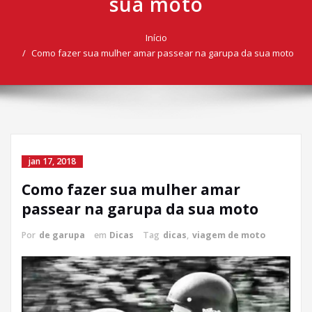
sua moto
Início
Como fazer sua mulher amar passear na garupa da sua moto
jan 17, 2018
Como fazer sua mulher amar
passear na garupa da sua moto
Por
de garupa
em
Dicas
Tag
dicas
,
viagem de moto