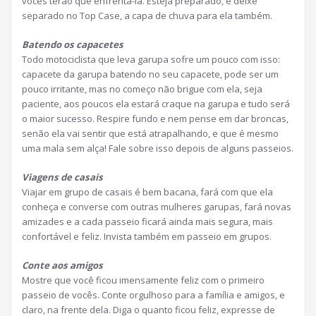
vocês terão que enfrentá-la. Esteja preparado, e deixe
separado no Top Case, a capa de chuva para ela também.
Batendo os capacetes
Todo motociclista que leva garupa sofre um pouco com isso:
capacete da garupa batendo no seu capacete, pode ser um
pouco irritante, mas no começo não brigue com ela, seja
paciente, aos poucos ela estará craque na garupa e tudo será
o maior sucesso. Respire fundo e nem pense em dar broncas,
senão ela vai sentir que está atrapalhando, e que é mesmo
uma mala sem alça! Fale sobre isso depois de alguns passeios.
Viagens de casais
Viajar em grupo de casais é bem bacana, fará com que ela
conheça e converse com outras mulheres garupas, fará novas
amizades e a cada passeio ficará ainda mais segura, mais
confortável e feliz. Invista também em passeio em grupos.
Conte aos amigos
Mostre que você ficou imensamente feliz com o primeiro
passeio de vocês. Conte orgulhoso para a família e amigos, e
claro, na frente dela. Diga o quanto ficou feliz, expresse de